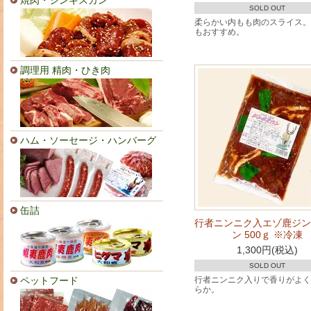
焼肉・ジンギスカン
SOLD OUT
柔らかい内もも肉のスライス。
もおすすめ。
調理用 精肉・ひき肉
ハム・ソーセージ・ハンバーグ
缶詰
行者ニンニク入エゾ鹿ジン
ン 500ｇ ※冷凍
1,300円(税込)
SOLD OUT
ペットフード
行者ニンニク入りで香りがよく
らか。