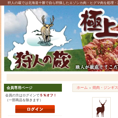
狩人の蔵では北海道十勝で自ら狩猟したエゾシカ肉・ヒグマ肉を処理・
ホーム
焼肉・ジンギ
会員専用ページ
＞
会員の方はログインで
５％オフ！
（一部商品を除きます）