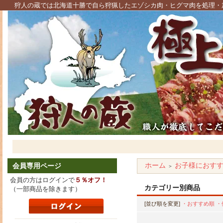
狩人の蔵では北海道十勝で自ら狩猟したエゾシカ肉・ヒグマ肉を処理・
ホーム
お子様におす
会員専用ページ
＞
会員の方はログインで
５％オフ！
カテゴリー別商品
（一部商品を除きます）
[並び順を変更]
・おすすめ順
・